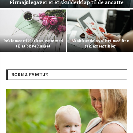
Firmajulegaver er et skulderklap til de ansatte
Reklameartikler kan være med
Skab kundeloyalitet med fine
til at blive husket
reklameartikler
BØRN & FAMILIE