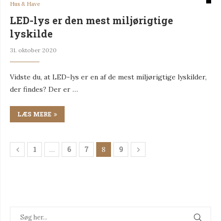
Hus & Have
LED-lys er den mest miljørigtige
lyskilde
31. oktober 2020
Vidste du, at LED-lys er en af de mest miljørigtige lyskilder,
der findes? Der er …
LÆS MERE
1
6
7
9
…
8