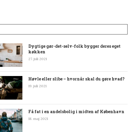
Dygtige gør-det-selv-folk bygger deres eget
køkken
27. juli 2021
Høvle eller slibe – hvornår skal du gøre hvad?
19. juli 2021
Få fat i en andelsbolig i midten af København
18. maj 2021