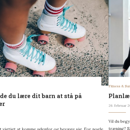
Fitness & S
de du lære dit barn at stå på
Planlæ
er
26. februar 2
Vil du begy
træning? S
t vigtigt at komme udenfor og bevæge sig. For nogle