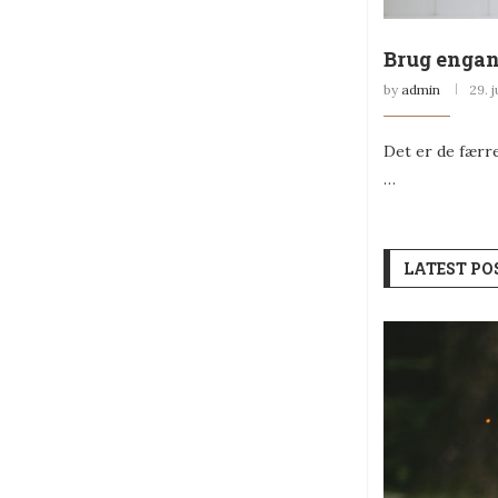
Brug engan
by
admin
29. j
Det er de færre
…
LATEST PO