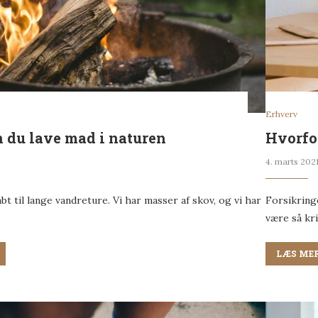
Erhverv
 du lave mad i naturen
Hvorfor
4. marts 202
t til lange vandreture. Vi har masser af skov, og vi har
Forsikring
være så kri
LÆS ME