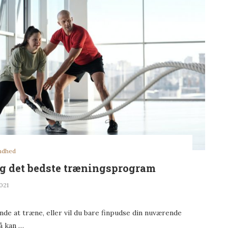
undhed
g det bedste træningsprogram
021
nde at træne, eller vil du bare finpudse din nuværende
å kan …