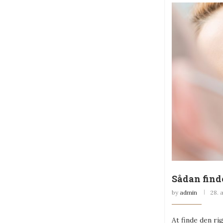
Sådan find
by
admin
28. 
At finde den ri