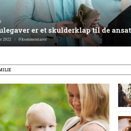
d
legaver er et skulderklap til de ansat
r 2022
0 kommentarer
MILIE