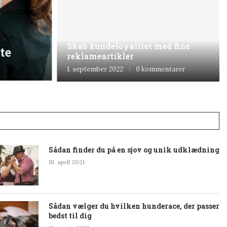
Skab kundeloyalitet med fine
te
reklameartikler
1. september 2022
0 kommentarer
Sådan finder du på en sjov og unik udklædning
18. april 2021
Sådan vælger du hvilken hunderace, der passer
bedst til dig