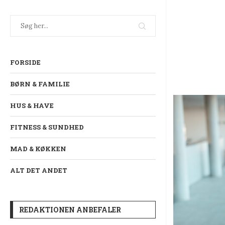
FORSIDE
BØRN & FAMILIE
HUS & HAVE
FITNESS & SUNDHED
MAD & KØKKEN
ALT DET ANDET
Køb firmagaver til din leder
5. oktober 2022
0 kommentarer
REDAKTIONEN ANBEFALER