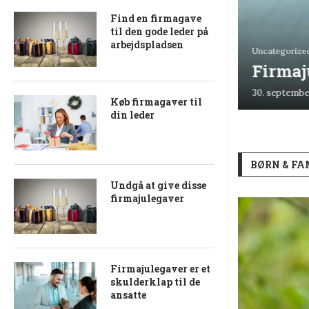
Find en firmagave
til den gode leder på
arbejdspladsen
Uncategorize
Undgå at give disse
Firmaju
firmajulegaver
30. septembe
30. september 2022
0 kommentarer
Køb firmagaver til
din leder
BØRN & FA
Undgå at give disse
firmajulegaver
Firmajulegaver er et
skulderklap til de
ansatte