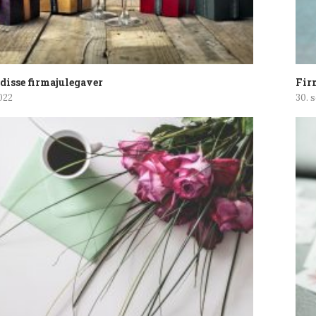
disse firmajulegaver
Firm
022
30. 