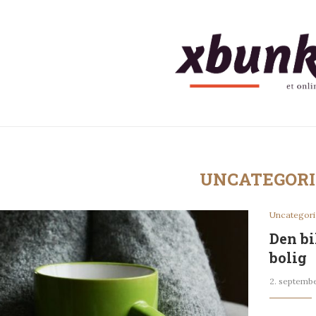
UNCATEGORI
Uncategor
Den bi
bolig
2. septemb