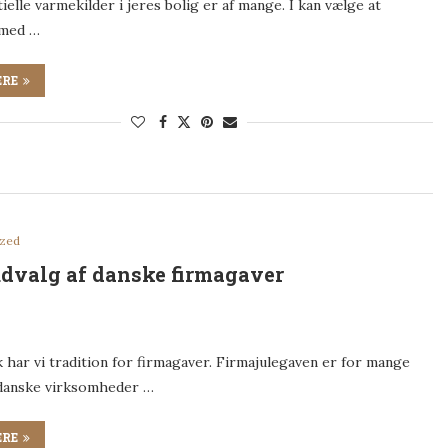
elle varmekilder i jeres bolig er af mange. I kan vælge at
med …
ERE
ized
udvalg af danske firmagaver
 har vi tradition for firmagaver. Firmajulegaven er for mange
 danske virksomheder …
ERE