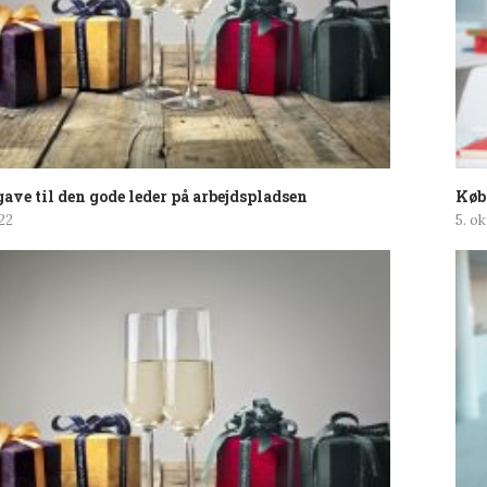
ave til den gode leder på arbejdspladsen
Køb 
22
5. o