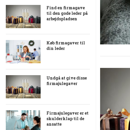
Find en firmagave
til den gode leder på
arbejdspladsen
Køb firmagaver til
din leder
Undgå at give disse
firmajulegaver
Firmajulegaver er et
skulderklap til de
ansatte