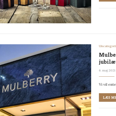
Uncategor
Mulber
jubilæ
6. maj 2021
Vi vil ent
LÆS M