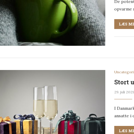
De potenti
opvarme 
LÆS M
Uncategor
Stort 
29. juli 2021
I Danmark
ansatte i
LÆS M