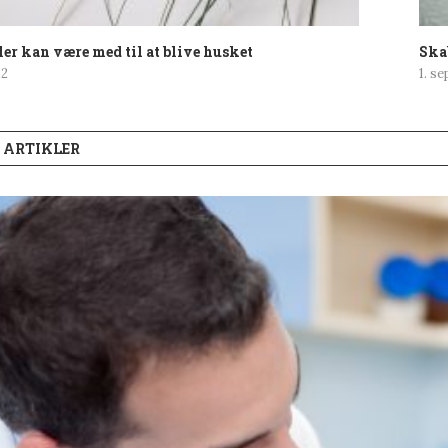
er kan være med til at blive husket
Ska
22
1. s
 ARTIKLER