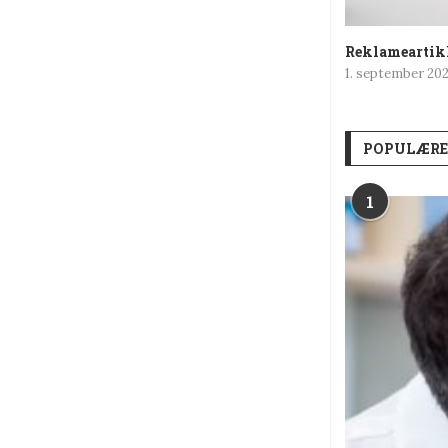
Reklameartikl
1. september 20
POPULÆRE
1